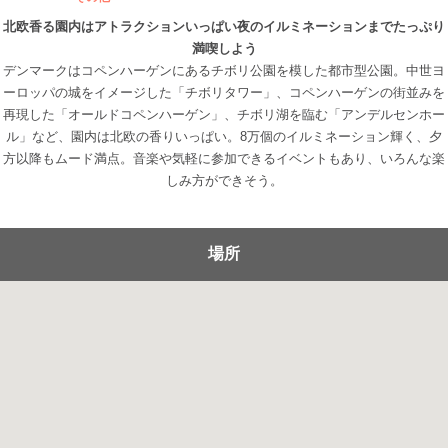
北欧香る園内はアトラクションいっぱい夜のイルミネーションまでたっぷり
満喫しよう
デンマークはコペンハーゲンにあるチボリ公園を模した都市型公園。中世ヨ
ーロッパの城をイメージした「チボリタワー」、コペンハーゲンの街並みを
再現した「オールドコペンハーゲン」、チボリ湖を臨む「アンデルセンホー
ル」など、園内は北欧の香りいっぱい。8万個のイルミネーション輝く、夕
方以降もムード満点。音楽や気軽に参加できるイベントもあり、いろんな楽
しみ方ができそう。
場所