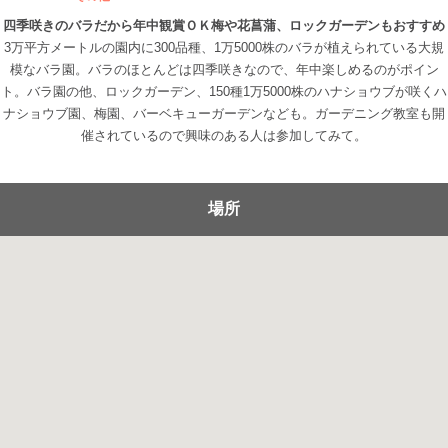
四季咲きのバラだから年中観賞ＯＫ梅や花菖蒲、ロックガーデンもおすすめ
3万平方メートルの園内に300品種、1万5000株のバラが植えられている大規
模なバラ園。バラのほとんどは四季咲きなので、年中楽しめるのがポイン
ト。バラ園の他、ロックガーデン、150種1万5000株のハナショウブが咲くハ
ナショウブ園、梅園、バーベキューガーデンなども。ガーデニング教室も開
催されているので興味のある人は参加してみて。
場所