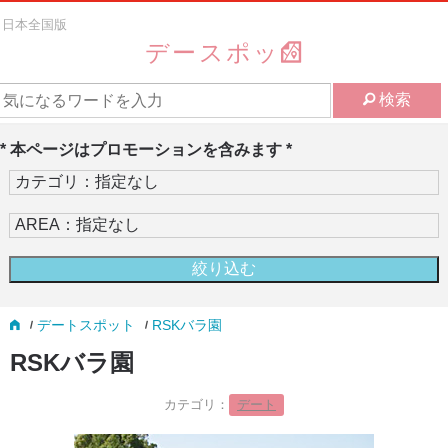
日本全国版
デースポッ
検索
* 本ページはプロモーションを含みます *
デートスポット
RSKバラ園
RSKバラ園
カテゴリ：
デート