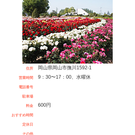
岡山県岡山市撫川1592-1
住所
9：30〜17：00、水曜休
営業時間
電話番号
駐車場
600円
料金
おすすめ時間
定休日
その他