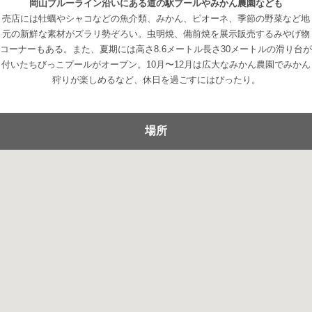
岡山ブルーライン沿いにある道の駅プールやみかん農園なども
売店には牡蠣やシャコなどの魚介類、みかん、ピオーネ、季節の野菜など地
元の新鮮な素材がズラリ勢ぞろい。虫明焼、備前焼を展示販売するみやげ物
コーナーもある。また、夏期には高さ8.6メートル長さ30メートルの滑り台が
付いたちびっこプールがオープン。10月〜12月は広大なみかん農園でみかん
狩りが楽しめるなど、休日を過ごすにはぴったり。
場所