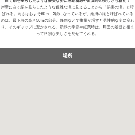
白く絹を垂らしたような優美な姿に感動新緑や紅葉時の美しさも格別！
岸壁に白く絹を垂らしたような優雅な滝に見えることから「絹掛の滝」と呼
ばれる。高さはおよそ60ｍ、3段になっているが、絹掛の滝と呼ばれている
のは、最下段の高さ50ｍの部分。降雨などで推量が増すと男性的な姿に変わ
り、そのギャップに驚かされる。新緑の季節や紅葉時は、周囲の景観と相ま
って格別な美しさを見せてくれる。
場所