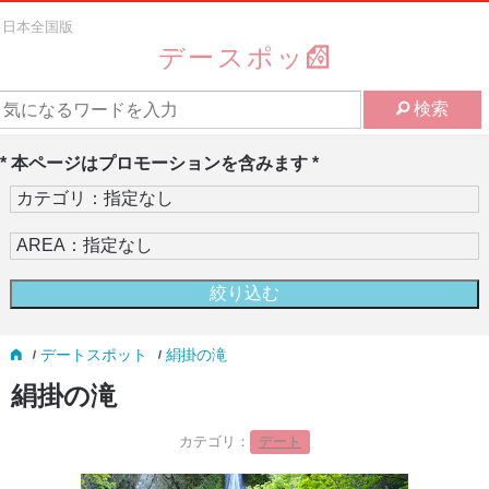
日本全国版
デースポッ
検索
* 本ページはプロモーションを含みます *
デートスポット
絹掛の滝
絹掛の滝
カテゴリ：
デート