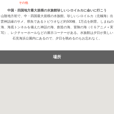
その他
中国・四国地方最大規模の水族館珍しいシロイルカに会いに行こう
山陰地方初で、中・四国最大規模の水族館。珍しいシロイルカ（北極海）出
雲神話縁のサメ、県魚であるトビウオなど約500種、1万点を飼育。しまねの
海、海底トンネルを備えた神話の海、創造の海、冒険の海（ＣＧアニメ＋実
写）、レクチャーホールなどの展示コーナーがある。水族館は夕日が美しい
石見海浜公園内にあるので、夕日を眺めるのもお忘れなく。
場所