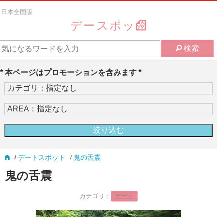
日本全国版
デースポッ
検索
* 本ページはプロモーションを含みます *
デートスポット
鬼の舌震
鬼の舌震
カテゴリ：
デート