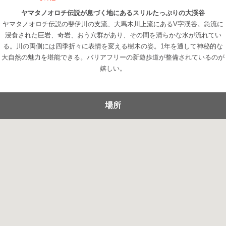
ヤマタノオロチ伝説が息づく地にあるスリルたっぷりの大渓谷
ヤマタノオロチ伝説の斐伊川の支流、大馬木川上流にあるV字渓谷。急流に
浸食された巨岩、奇岩、おう穴群があり、その間を清らかな水が流れてい
る。川の両側には四季折々に表情を変える樹木の姿。1年を通して神秘的な
大自然の魅力を堪能できる。バリアフリーの新遊歩道が整備されているのが
嬉しい。
場所