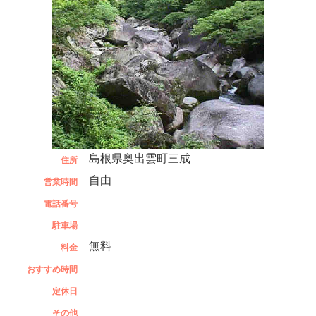
島根県奥出雲町三成
住所
自由
営業時間
電話番号
駐車場
無料
料金
おすすめ時間
定休日
その他