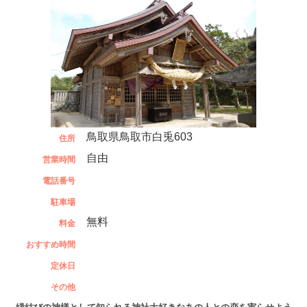
鳥取県鳥取市白兎603
住所
自由
営業時間
電話番号
駐車場
無料
料金
おすすめ時間
定休日
その他