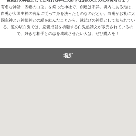
縁結びの神様として知られる神社大好きなあの人との恋を実らせよう
有名な神話「因幡の白兎」を祭った神社で、創建は不詳。境内にある池は、
白兎が大国主神の言葉に従って身を洗ったものなのだとか。白兎がお礼に大
国主神と八神姫神との縁を結んだことから、縁結びの神様として知られてい
る。道の駅白兎では、恋愛成就を祈願する白兎起請文が販売されているの
で、好きな相手との恋を成就させたい人は、ぜひ購入を！
場所