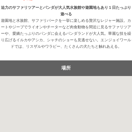
迫力のサファリツアーとパンダが大人気水族館や遊園地もあり１日たっぷり
遊べる
遊園地と水族館、サファリパークを一挙に楽しめる贅沢なレジャー施設。カ
ートやジープでライオンやチーターなど肉食動物を間近に見るサファリツア
ーや、愛嬌たっぷりのパンダに会えるパンダランドが大人気。華麗な技を繰
り広げるイルカやアシカ、シャチのショーも見逃せない。エンジョイワール
ドでは、リスザルやワラビー、たくさんの犬たちと触れあえる。
場所