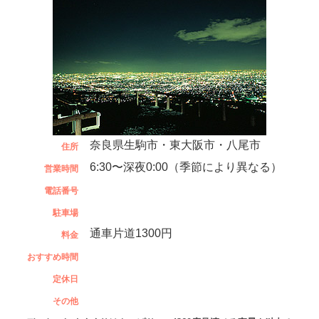
奈良県生駒市・東大阪市・八尾市
住所
6:30〜深夜0:00（季節により異なる）
営業時間
電話番号
駐車場
通車片道1300円
料金
おすすめ時間
定休日
その他