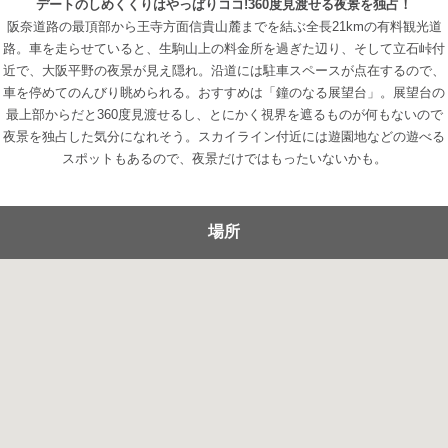
デートのしめくくりはやっぱりココ!360度見渡せる夜景を独占！
阪奈道路の最頂部から王寺方面信貴山麓までを結ぶ全長21kmの有料観光道
路。車を走らせていると、生駒山上の料金所を過ぎた辺り、そして立石峠付
近で、大阪平野の夜景が見え隠れ。沿道には駐車スペースが点在するので、
車を停めてのんびり眺められる。おすすめは「鐘のなる展望台」。展望台の
最上部からだと360度見渡せるし、とにかく視界を遮るものが何もないので
夜景を独占した気分になれそう。スカイライン付近には遊園地などの遊べる
スポットもあるので、夜景だけではもったいないかも。
場所