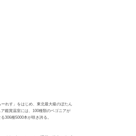
ろーれす」をはじめ、東北最大級のぼたん
ア鑑賞温室には、100種類のベゴニアが
06種5000本が咲き誇る。