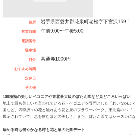
岩手県西磐井郡花泉町老松字下宮沢159-1
住所
午前9:00〜午後5:00
営業時間
電話番号
駐車場
共通券1000円
料金
おすすめ時間
定休日
その他
100種類の美しいベゴニアや東北最大級のぼたん園など見どころいっぱい
地上で最も美しいと言われている花・ベゴニアを専門とした「れいなdeふ
園など、四季折々の花と触れあう花と泉のフラワーパーク。東北発のベゴニ
展示されていて、息を飲むほどの美しさ。また、ぼたん園ではシーズンになる3
病める時も健やかなる時も花と泉の公園デート