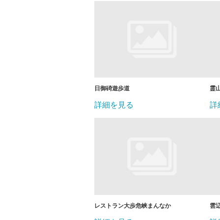
日御碕遊歩道
霊
詳細を見る
詳
レストラン大歩危峡まんなか
雲