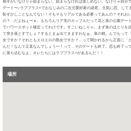
相手がいなけりゃ始まらない。始まらなければ楽しめない。なけりゃ自分
デート〜♪ラブプラス+でおなじみの二次元愛好家の諸君。元気に恋、して
恥ずかしことなんてない！そもそもリアルである必要ってあんの？それおい
の？…だよねぇ〜ｗ。もちろんリア充のカップルだって花と泉の公園デー
でパワースポット確定ってわけです。すごいねこりゃ。まず泉のほとりを
て突き落とすでしょ？するとまぁ出てきますわなぁ、泉の精。んでもって
女ですか？それともエロエロの熟女ですか？」って聞かれるから正直に「
んだ！なんて正直なんでしょうー！って…そのデートも終了。恋も終了っ
に落ち込むなよ。オレたちにはラブプラス+があるんだ！！
場所