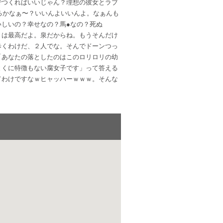
でつくればいいじゃん？理想の彼女とラブ
るかなぁ〜？いいんよいいんよ。なぁんも
しいの？幸せなの？馬●なの？死ぬ
トは最高だよ。泉だからね。もうそんだけ
歩くわけだ、２人でな。そんでドーンつっ
「あなたの落としたのはこのロリロリの幼
とくに特徴もない腐女子です」って答える
てわけですなｗヒャッハーｗｗｗ。そんな