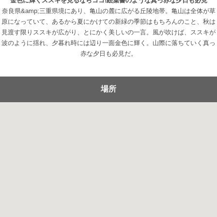
金色に輝くススキを見るならココ!絵葉書のような真っ赤な夕日も必見
奈良県&amp;三重県境にあり、亀山の麓に広がる丘陵地帯。亀山は全体が草
原になっていて、あるから夏にかけての新緑の季節はもちろんのこと、秋は
見渡す限りススキが広がり、とにかく美しいの一言。風が吹けば、ススキが
波のように揺れ、夕暮れ時には辺り一面金色に輝く。山際に落ちていく真っ
赤な夕日も必見だ。
場所