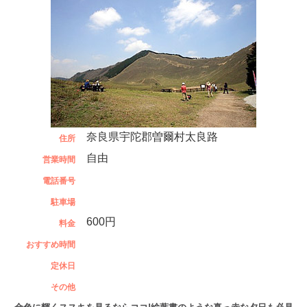
奈良県宇陀郡曽爾村太良路
住所
自由
営業時間
電話番号
駐車場
600円
料金
おすすめ時間
定休日
その他