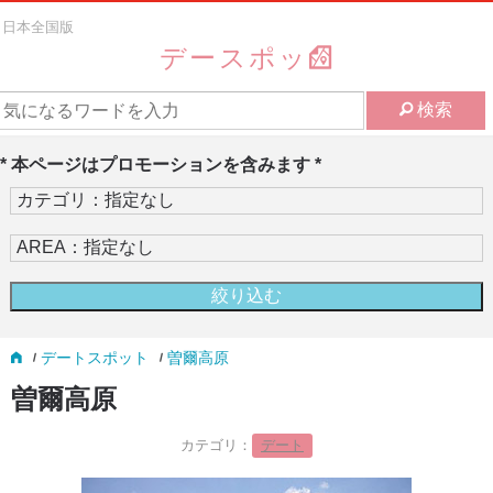
日本全国版
デースポッ
検索
* 本ページはプロモーションを含みます *
デートスポット
曽爾高原
曽爾高原
カテゴリ：
デート