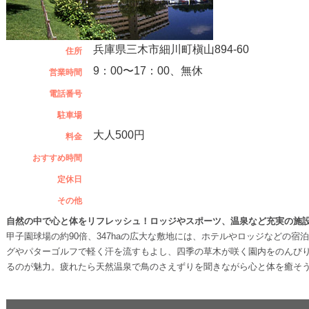
兵庫県三木市細川町槇山894-60
住所
9：00〜17：00、無休
営業時間
電話番号
駐車場
大人500円
料金
おすすめ時間
定休日
その他
自然の中で心と体をリフレッシュ！ロッジやスポーツ、温泉など充実の施
甲子園球場の約90倍、347haの広大な敷地には、ホテルやロッジなどの
グやパターゴルフで軽く汗を流すもよし、四季の草木が咲く園内をのんび
るのが魅力。疲れたら天然温泉で鳥のさえずりを聞きながら心と体を癒そ