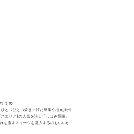
おすすめ
、ひとつひとつ炊き上げた釜飯や地元播州
スエリア1の人気を誇る「しほみ饅頭」
疲れを癒すスイーツを購入するのもいいか