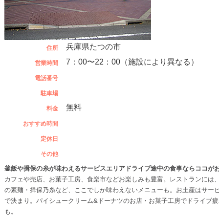
兵庫県たつの市
住所
7：00〜22：00（施設により異なる）
営業時間
電話番号
駐車場
無料
料金
おすすめ時間
定休日
その他
釜飯や揖保の糸が味わえるサービスエリアドライブ途中の食事ならココが
カフェや売店、お菓子工房、食楽市などお楽しみも豊富。レストランには
の素麺・揖保乃糸など、ここでしか味わえないメニューも。お土産はサービ
で決まり。パイシュークリーム&ドーナツのお店・お菓子工房でドライブ
も。