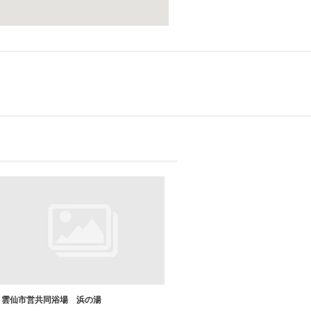
雲仙市営共同浴場 浜の湯