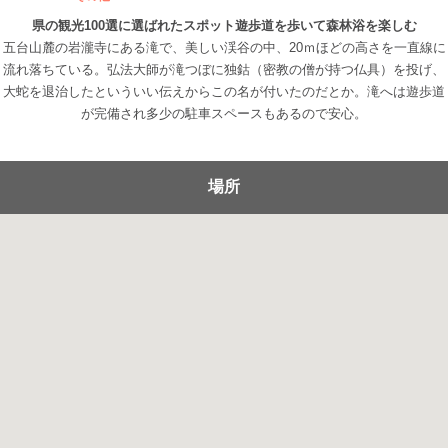
県の観光100選に選ばれたスポット遊歩道を歩いて森林浴を楽しむ
五台山麓の岩瀧寺にある滝で、美しい渓谷の中、20ｍほどの高さを一直線に
流れ落ちている。弘法大師が滝つぼに独鈷（密教の僧が持つ仏具）を投げ、
大蛇を退治したといういい伝えからこの名が付いたのだとか。滝へは遊歩道
が完備され多少の駐車スペースもあるので安心。
場所