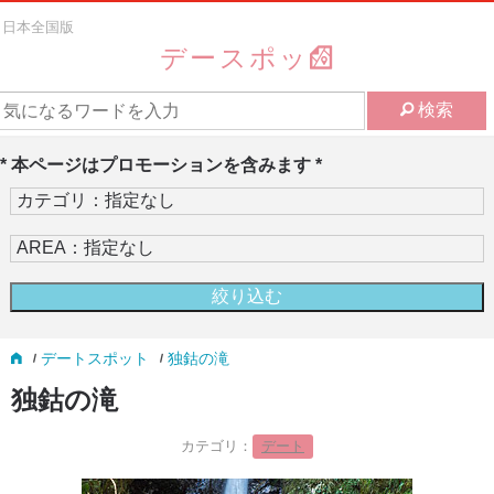
日本全国版
デースポッ
検索
* 本ページはプロモーションを含みます *
デートスポット
独鈷の滝
独鈷の滝
カテゴリ：
デート