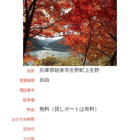
兵庫県朝来市生野町上生野
住所
自由
営業時間
電話番号
駐車場
無料（貸しボートは有料）
料金
おすすめ時間
定休日
その他