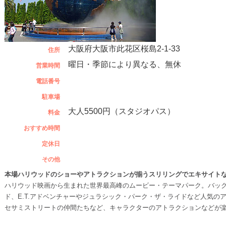
大阪府大阪市此花区桜島2-1-33
住所
曜日・季節により異なる、無休
営業時間
電話番号
駐車場
大人5500円（スタジオパス）
料金
おすすめ時間
定休日
その他
本場ハリウッドのショーやアトラクションが揃うスリリングでエキサイト
ハリウッド映画から生まれた世界最高峰のムービー・テーマパーク。バッ
ド、E.T.アドベンチャーやジュラシック・パーク・ザ・ライドなど人気の
セサミストリートの仲間たちなど、キャラクターのアトラクションなどが