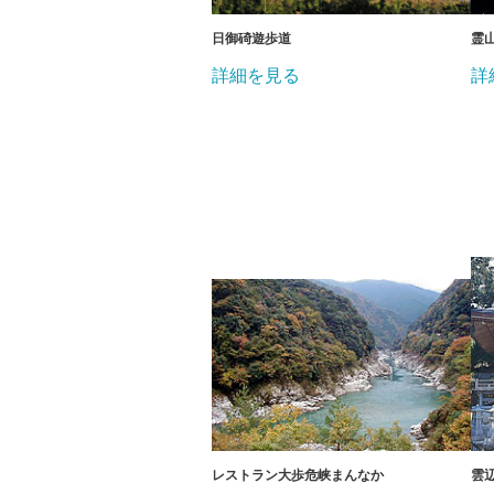
日御碕遊歩道
霊
詳細を見る
詳
レストラン大歩危峡まんなか
雲