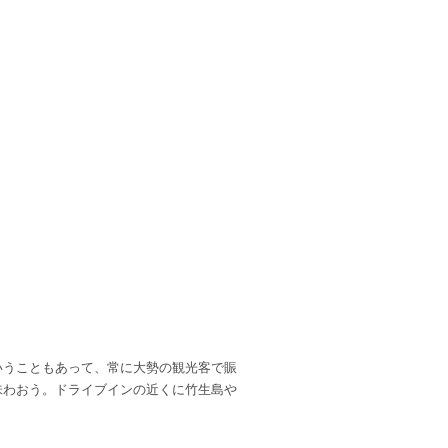
いうこともあって、常に大勢の観光客で賑
味わおう。ドライブインの近くに竹生島や