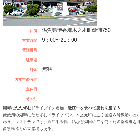
滋賀県伊香郡木之本町飯浦750
住所
9：00〜21：00
営業時間
電話番号
駐車場
無料
料金
おすすめ時間
定休日
その他
湖畔にたたずむドライブイン名物・近江牛を食べて疲れを癒そう
琵琶湖の湖畔にたたずむドライブイン。木之元ICに近く国道８号線沿いと
わう。レストランでは、近江牛や鴨、鮎など湖国の幸を使った名物料理を
多景島巡りの乗船場もある。