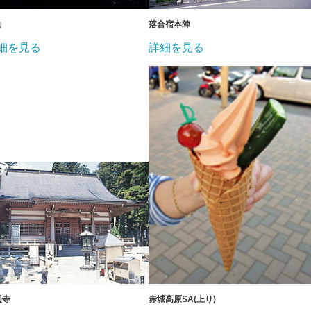
山
落合宿本陣
細を見る
詳細を見る
辺寺
赤城高原SA(上り)