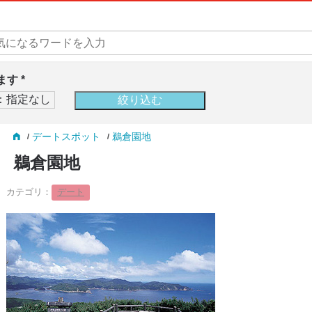
す *
デートスポット
鵜倉園地
鵜倉園地
カテゴリ：
デート