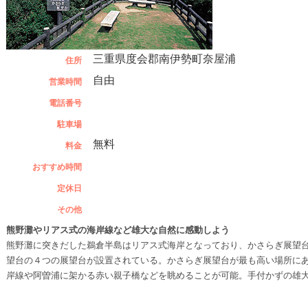
三重県度会郡南伊勢町奈屋浦
住所
自由
営業時間
電話番号
駐車場
無料
料金
おすすめ時間
定休日
その他
熊野灘やリアス式の海岸線など雄大な自然に感動しよう
熊野灘に突きだした鵜倉半島はリアス式海岸となっており、かさらぎ展望
望台の４つの展望台が設置されている。かさらぎ展望台が最も高い場所に
岸線や阿曽浦に架かる赤い親子橋などを眺めることが可能。手付かずの雄