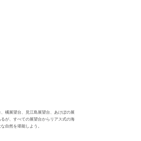
台、橘展望台、見江島展望台、あけぼの展
あるが、すべての展望台からリアス式の海
大な自然を堪能しよう。