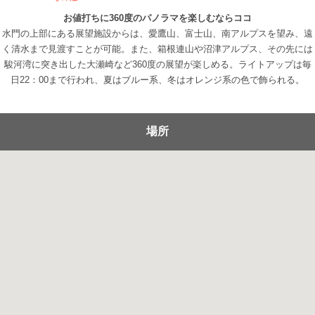
お値打ちに360度のパノラマを楽しむならココ
水門の上部にある展望施設からは、愛鷹山、富士山、南アルプスを望み、遠
く清水まで見渡すことが可能。また、箱根連山や沼津アルプス、その先には
駿河湾に突き出した大瀬崎など360度の展望が楽しめる。ライトアップは毎
日22：00まで行われ、夏はブルー系、冬はオレンジ系の色で飾られる。
場所