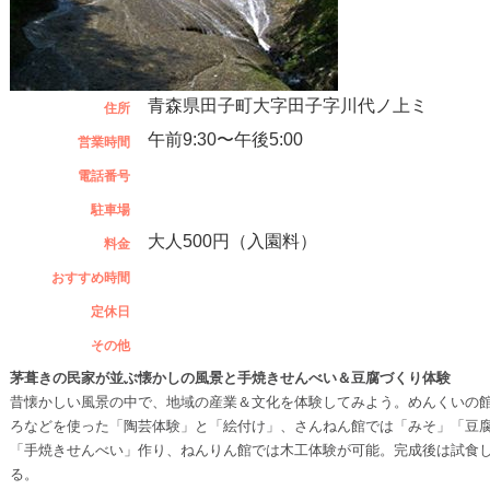
青森県田子町大字田子字川代ノ上ミ
住所
午前9:30〜午後5:00
営業時間
電話番号
駐車場
大人500円（入園料）
料金
おすすめ時間
定休日
その他
茅葺きの民家が並ぶ懐かしの風景と手焼きせんべい＆豆腐づくり体験
昔懐かしい風景の中で、地域の産業＆文化を体験してみよう。めんくいの
ろなどを使った「陶芸体験」と「絵付け」、さんねん館では「みそ」「豆
「手焼きせんべい」作り、ねんりん館では木工体験が可能。完成後は試食
る。