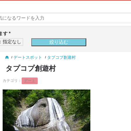
す *
デートスポット
タプコプ創遊村
タプコプ創遊村
カテゴリ：
デート