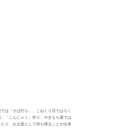
館では「そば打ち」、こねくり荘ではろく
腐」「こんにゃく」作り、やきもち屋では
したり、お土産として持ち帰ることが出来