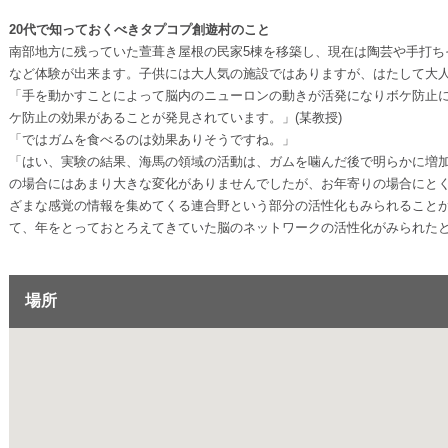
20代で知っておくべきタプコプ創遊村のこと
南部地方に残っていた萱葺き屋根の民家5棟を移築し、現在は陶芸や手打ち
など体験が出来ます。子供には大人気の施設ではありますが、はたして大
「手を動かすことによって脳内のニューロンの動きが活発になりボケ防止
ケ防止の効果があることが発見されています。」(某教授)
「ではガムを食べるのは効果ありそうですね。」
「はい、実験の結果、海馬の領域の活動は、ガムを噛んだ後で明らかに増
の場合にはあまり大きな変化がありませんでしたが、お年寄りの場合にと
ざまな感覚の情報を集めてくる連合野という部分の活性化もみられること
て、年をとっておとろえてきていた脳のネットワークの活性化がみられた
場所