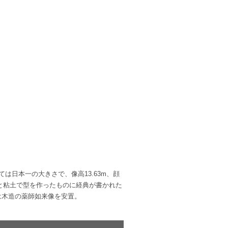
は日本一の大きさで、像高13.63m、顔
と竹と粘土で型を作ったものに経典が書かれた
は木造の薬師如来像を安置。