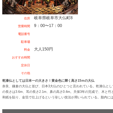
岐阜県岐阜市大仏町8
住所
9：00〜17：00
営業時間
電話番号
駐車場
大人150円
料金
おすすめ時間
定休日
その他
乾漆仏としては日本一の大きさ！黄金色に輝く高さ15ｍの大仏
奈良、鎌倉の大仏と並び、日本3大仏のひとつと言われている。乾漆仏として
の長さは3.6m、耳の長さ2.1m、鼻の高さ0.4m。天保3年の完成で、木
和紙を貼り、金箔で仕上げるという珍しい技法が用いられている。胎内に