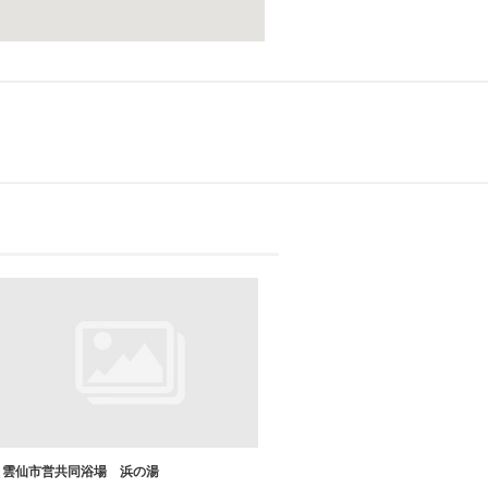
雲仙市営共同浴場 浜の湯