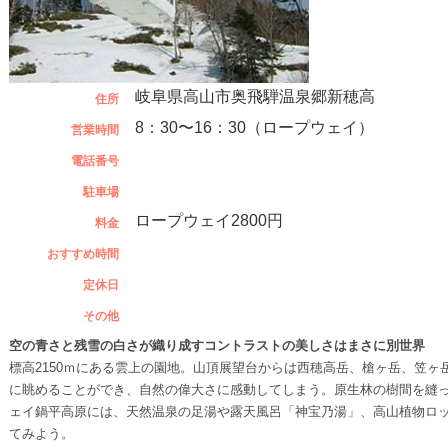
岐阜県高山市奥飛騨温泉郷新穂高
住所
8：30〜16：30（ロープウェイ）
営業時間
電話番号
駐車場
ロープウェイ2800円
料金
おすすめ時間
定休日
その他
空の青さと残雪の白さが織り成すコントラストの美しさはまさに別世界
標高2150ｍにある雲上の園地。山頂展望台からは西穂高岳、槍ヶ岳、笠
に眺めることができ、自然の偉大さに感動してしまう。原生林の樹間を縫
ェイ鍋平高原には、天然温泉の足湯や露天風呂「神宝乃湯」、高山植物ロ
てみよう。