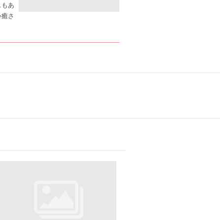
スもあ
心癒さ