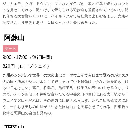
ジ、カエデ、ツガ、ドウダン、ブナなどが色づき、滝と紅葉の絶妙なコン
トを見せてくれる！滝つぼまで降りられる遊歩道も整備されているので、
れ落ちる大音響をＢＧＭに、ハイキングがてら紅葉と楽しむもよし。売店
産屋さん、食事処もあり、１日ゆったりと楽しめそうだ。
阿蘇山
デート
9:00〜17:00（運行時間）
820円（ロープウェイ）
九州のシンボルで世界一の大火山はロープウェイで火口まで登るのがオス
火の国・熊本のシンボルとして親しまれている阿蘇は、今なお煙を噴き上
る中岳をはじめ、高岳、杵島岳、烏帽子岳、根子岳の五つの山が群立し、
のカルデラを形成。不気味な音をたてる中岳火口の目前にある火口駅から
ウェイで火口へ登れば、その迫力に圧倒されるはず。たちこめる硫黄のに
や、一面むき出しの山肌が「生きた阿蘇山」を実感させてくれる。四季折
化する阿蘇山の自然も見もの。