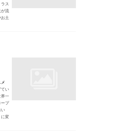
トラス
滝が流
やお土
スメ
げてい
世界一
ロープ
おい
々に変