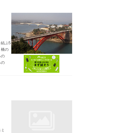
結ぶ5
。橋の
るの
るの
モミ