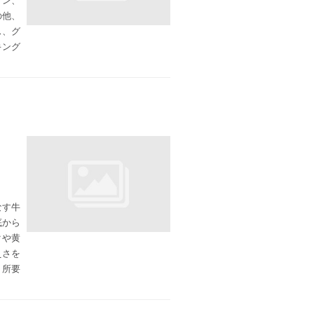
イン、
の他、
ス、グ
キング
なす牛
底から
クや黄
えさを
。所要