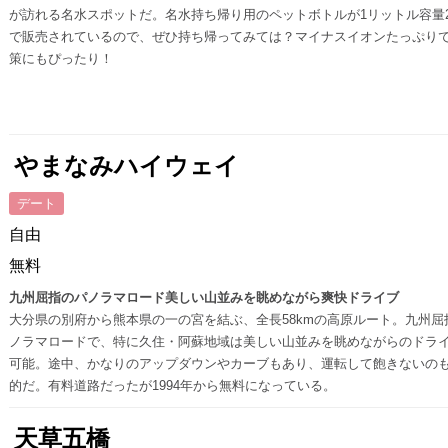
が訪れる名水スポットだ。名水持ち帰り用のペットボトルが1リットル容量2
で販売されているので、ぜひ持ち帰ってみては？マイナスイオンたっぷり
策にもぴったり！
やまなみハイウェイ
デート
自由
無料
九州屈指のパノラマロード美しい山並みを眺めながら爽快ドライブ
大分県の別府から熊本県の一の宮を結ぶ、全長58kmの高原ルート。九州屈
ノラマロードで、特に久住・阿蘇地域は美しい山並みを眺めながらのドラ
可能。途中、かなりのアップダウンやカーブもあり、運転して飽きないの
的だ。有料道路だったが1994年から無料になっている。
天草五橋