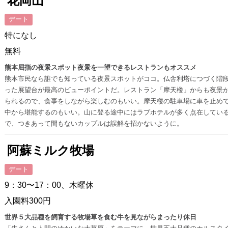
花岡山
デート
特になし
無料
熊本屈指の夜景スポット夜景を一望できるレストランもオススメ
熊本市民なら誰でも知っている夜景スポットがココ。仏舎利塔につづく階
った展望台が最高のビューポイントだ。レストラン「摩天楼」からも夜景
られるので、食事をしながら楽しむのもいい。摩天楼の駐車場に車を止め
中から堪能するのもいい。山に登る途中にはラブホテルが多く点在してい
で、つきあって間もないカップルは誤解を招かないように。
阿蘇ミルク牧場
デート
9：30〜17：00、木曜休
入園料300円
世界５大品種を飼育する牧場草を食む牛を見ながらまったり休日