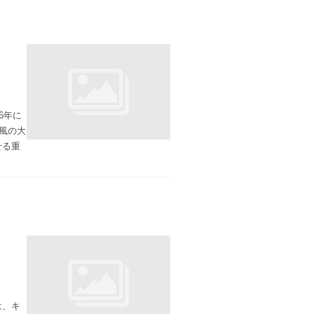
6年に
風の大
せる重
は、キ