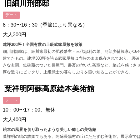
旧細川刑部邸
デート
8：30〜16：30（季節により異なる）
大人300円
建坪300坪！全国有数の上級武家屋敷を散策
細川刑部家は、細川家最初の肥後藩主・三代忠利の弟、刑部少輔興孝が164
建てたもの。建坪300坪を誇る武家屋敷は当時のまま保存されており、唐破
きな玄関、鉄砲蔵のついた長屋門、書斎の付いた茶室など、格式を感じさ
厚な造りにビックリ。上級武士の暮らしぶりを窺い知ることができる。
葉祥明阿蘇高原絵本美術館
デート
10：00〜17：00、無休
大人400円
絵本の風景を切り取ったような美しい癒しの美術館
葉祥明の絵の故郷でもある、阿蘇長陽村の丘にたたずむ美術館。展示室で