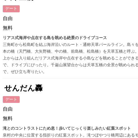
デート
自由
無料
リアス式海岸や点在する島を眺める絶景のドライブコース
三角町から松島町を結ぶ海岸沿いのルート・通称天草パールライン。島々を
本の橋（天門橋、大矢野橋、中の橋、前島橋、松島橋）を天草五橋と呼ぶ
上からは入り組んだリアス式海岸や点在する小島などを眺めることができ
で、ドライブにぴったり。千巌山展望台からは天草五橋の全景が眺められ
で、ぜひ立ち寄りたい。
せんだん轟
デート
自由
無料
滝とのコントラストにため息！歩いてじっくり楽しみたい紅葉スポット
泉村の中央に位置する指折りの紅葉スポット。滝つぼやつり橋周辺にある