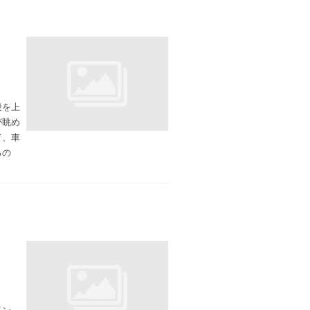
段を上
が眺め
て、車
るの