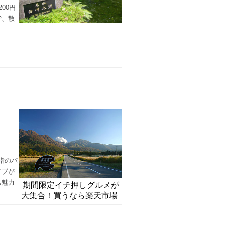
00円
で、散
指のパ
イブが
も魅力
期間限定イチ押しグルメが
大集合！買うなら楽天市場