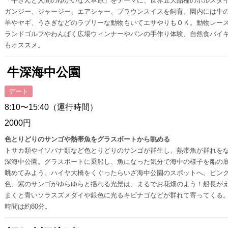
「牛さんと人間のゆかいな大草原」をテーマに、世界五大品種のホルスタ
ガンジー、ジャージー、エアシャー、ブラウンスイスを飼育。園内には牛
羊やヤギ、うさぎなどのラブリーな動物もいてエサやりもＯＫ。動物レー
ランドゴルフやわんぱく広場ウィンナーやパンの手作り体験、自然食バイ
もオススメ。
牛深海中公園
デート
8:10〜15:40（運行時間）
2000円
色とりどりのサンゴや熱帯魚をグラスボートから眺める
トサカ類やイソバナ類など色とりどりのサンゴが群生し、熱帯魚が群れを
深海中公園。グラスボートに乗船し、魚になった気分で海中の様子を船の
眺めてみよう。ハイヤ大橋をくぐったらいざ海中公園のスポットへ。ピン
色、紫のサンゴがゆらゆらと揺れる光景は、まるでお花畑のよう！船長が
まくと青いソラスズメダイや銀色に光るキビナゴなどが群れて寄ってくる
時間は約80分。