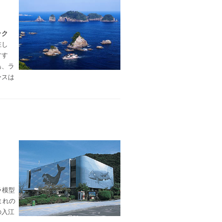
ック
在し
すす
島、ラ
ースは
ラ模型
まれの
の入江