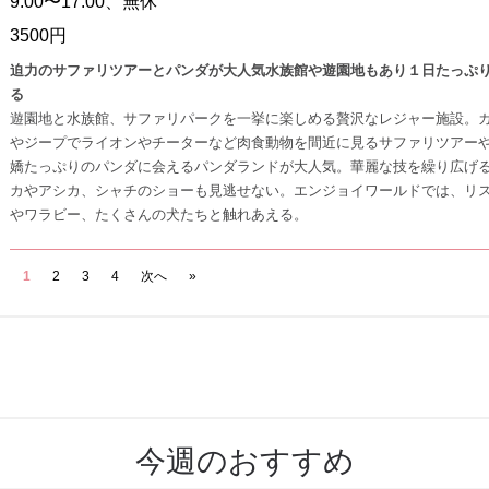
9:00〜17:00、無休
3500円
迫力のサファリツアーとパンダが大人気水族館や遊園地もあり１日たっぷ
る
遊園地と水族館、サファリパークを一挙に楽しめる贅沢なレジャー施設。
やジープでライオンやチーターなど肉食動物を間近に見るサファリツアー
嬌たっぷりのパンダに会えるパンダランドが大人気。華麗な技を繰り広げ
カやアシカ、シャチのショーも見逃せない。エンジョイワールドでは、リ
やワラビー、たくさんの犬たちと触れあえる。
1
2
3
4
次へ
»
今週のおすすめ