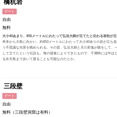
橋杭岩
デート
自由
無料
大小40あまり、850メートルにわたって弘法大師が立てたと伝わる岩柱が
串本から大島に向かい、約850メートルにわたって大小40余りの岩が立ち
う不思議な光景を眺められる。その昔、弘法大師と天の邪鬼が賭をして、
して立てたという伝説も。海の侵食によりできたもので、干潮時には中ほ
る弁天島まで歩いて渡ることも可能なのだとか。
三段壁
デート
自由
無料（三段壁洞窟は有料）