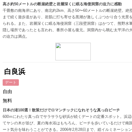
高さ約50メートルの断崖絶壁と岩層深くに眠る海侵洞窟の迫力に感動
千畳敷の南海岸にあり、南北約2km、高さ50〜60メートルの断崖絶壁。絶
まで続く遊歩道があり、岩肌に打ち寄せる黒潮が激しくぶつかり合う光景
られる。また、岩層深くに眠る海侵洞窟（三段壁洞窟）はかつて、熊野水
隠し場所であったとも言われ、番所小屋も復元。洞窟内から眺む太平洋の
の迫力は満点。
白良浜
デート
自由
無料
日本の渚100選！散策だけでロマンチックになれそうな真っ白ビーチ
600ｍにわたり真っ白でサラサラな砂浜が続くデートの定番スポット。浜辺
てヤシの木が並び、夏の海水浴はもちろん、ビーチを歩いているだけで南
ート気分を味わうことができる。2006年2月28日まで、総イルミネーション