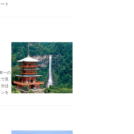
ナード
本一の
近で見
５分ほ
インを