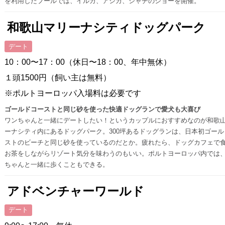
を利用したプールでは、イルカ、アシカ、シャチのショーを開催。
和歌山マリーナシティドッグパーク
デート
10：00〜17：00（休日〜18：00、年中無休）
１頭1500円（飼い主は無料）
※ポルトヨーロッパ入場料は必要です
ゴールドコーストと同じ砂を使った快適ドッグランで愛犬も大喜び
ワンちゃんと一緒にデートしたい！というカップルにおすすめなのが和歌
ーナシティ内にあるドッグパーク。300坪あるドッグランは、日本初ゴール
ストのビーチと同じ砂を使っているのだとか。疲れたら、ドッグカフェで
お茶をしながらリゾート気分を味わうのもいい。ポルトヨーロッパ内では
ちゃんと一緒に歩くこともできる。
アドベンチャーワールド
デート