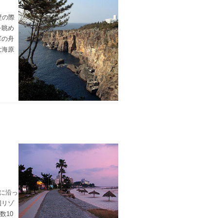
壁の際
を眺め
軍の舟
大海原
に沿っ
国リゾ
数10