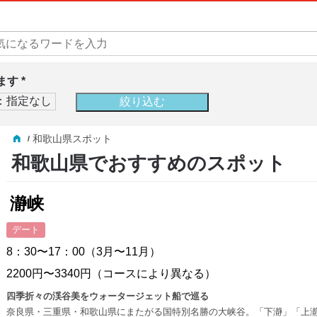
す *
和歌山県スポット
和歌山県でおすすめのスポット
瀞峡
デート
8：30〜17：00（3月〜11月）
2200円〜3340円（コースにより異なる）
四季折々の渓谷美をウォータージェット船で巡る
奈良県・三重県・和歌山県にまたがる国特別名勝の大峡谷。「下瀞」「上