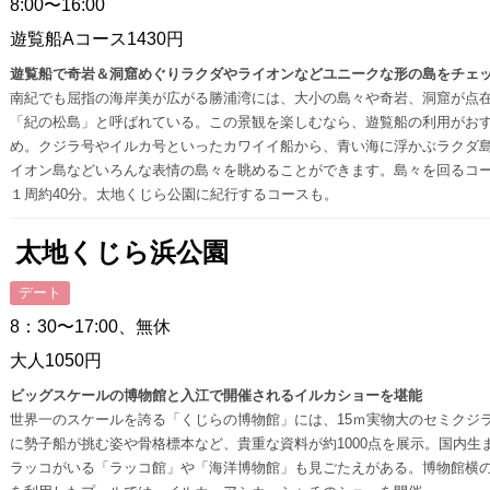
8:00〜16:00
遊覧船Aコース1430円
遊覧船で奇岩＆洞窟めぐりラクダやライオンなどユニークな形の島をチェ
南紀でも屈指の海岸美が広がる勝浦湾には、大小の島々や奇岩、洞窟が点
「紀の松島」と呼ばれている。この景観を楽しむなら、遊覧船の利用がお
め。クジラ号やイルカ号といったカワイイ船から、青い海に浮かぶラクダ
イオン島などいろんな表情の島々を眺めることができます。島々を回るコ
１周約40分。太地くじら公園に紀行するコースも。
太地くじら浜公園
デート
8：30〜17:00、無休
大人1050円
ビッグスケールの博物館と入江で開催されるイルカショーを堪能
世界一のスケールを誇る「くじらの博物館」には、15ｍ実物大のセミクジ
に勢子船が挑む姿や骨格標本など、貴重な資料が約1000点を展示。国内生
ラッコがいる「ラッコ館」や「海洋博物館」も見ごたえがある。博物館横