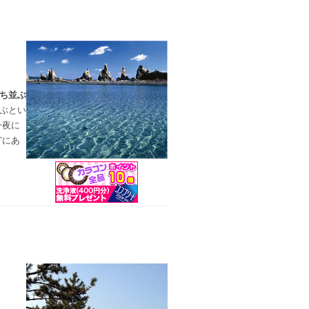
立ち並ぶ
並ぶとい
一夜に
どにあ