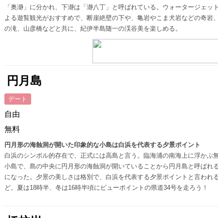
「奥瀞」に分かれ、下瀞は「瀞八丁」と呼ばれている。ウォータージェッ
よる遊覧観光がおすすめで、断崖絶壁の下や、亀岩やこま犬岩などの奇岩
の滝、山彦橋などと共に、紀伊半島随一の渓谷美を楽しめる。
円月島
デート
自由
無料
円月形の海蝕洞が開いた印象的な小島は白浜を代表する夕景ポイント
白浜のシンボル的存在で、正式には高島と言う。臨海浦の南海上に浮かぶ
小島で、島の中央に円月形の海蝕洞が開いていることから円月島と呼ばれ
になった。夕景の美しさは格別で、白浜を代表する夕景ポイントと言われ
ど。夏は18時半、冬は16時半頃にビューポイントの県道34号を走ろう！