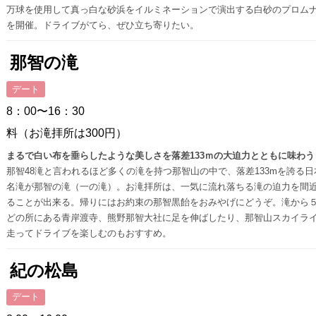
万球を使用して真っ白な砂浜をイルミネーションで演出する白砂のプロム
を開催。ドライブがてら、ぜひ立ち寄りたい。
那智の滝
デート
8：00〜16：30
料（お滝拝所は300円）
まるで白い布を垂らしたような美しさを落差133ｍの大迫力とともに味わう
那智48滝と言われるほど多くの滝を持つ那智山の中で、落差133mを誇る日
名滝が那智の滝（一の滝）。お滝拝所は、一気に流れ落ちる滝の迫力を間
ることが出来る。帰りにはお約束の那智黒飴をおみやげにどうぞ。滝から
どの所にある青岸渡寺、熊野那智大社に足を伸ばしたり、那智山スカイラ
走ってドライブを楽しむのもおすすめ。
紀の松島
デート