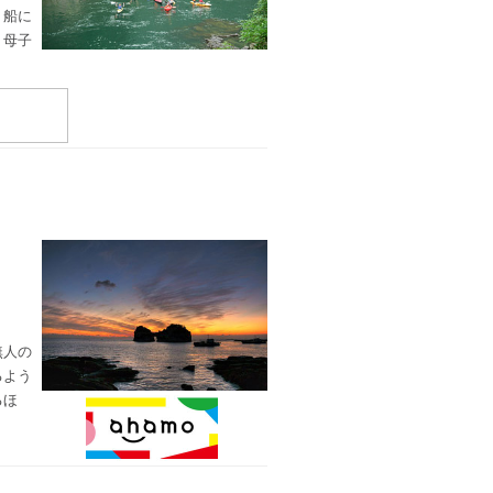
ト船に
、母子
無人の
るよう
るほ