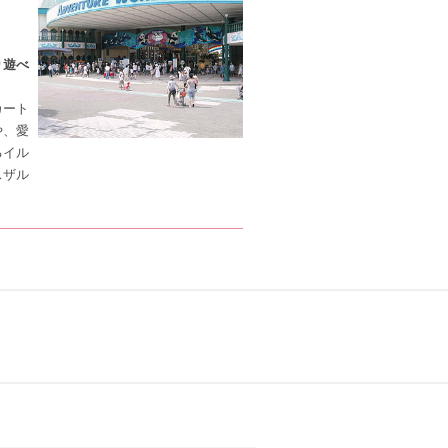
り遊べ
カート
や、愛
るイル
スザル