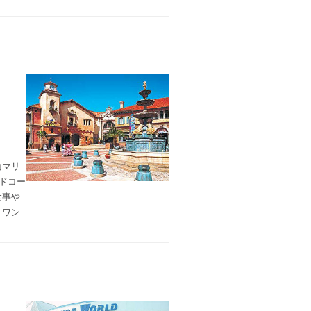
山マリ
ドコー
食事や
、ワン