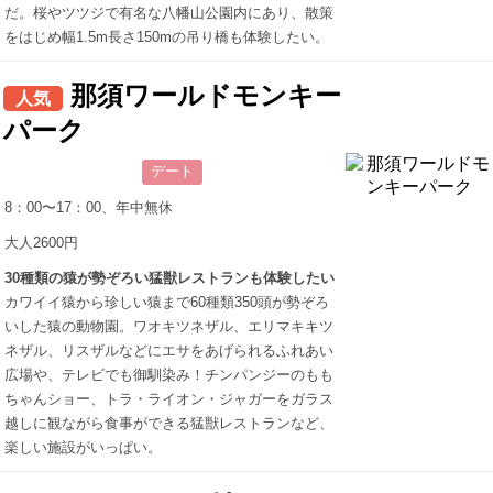
だ。桜やツツジで有名な八幡山公園内にあり、散策
をはじめ幅1.5m長さ150mの吊り橋も体験したい。
那須ワールドモンキー
人気
パーク
デート
8：00〜17：00、年中無休
大人2600円
30種類の猿が勢ぞろい猛獣レストランも体験したい
カワイイ猿から珍しい猿まで60種類350頭が勢ぞろ
いした猿の動物園。ワオキツネザル、エリマキキツ
ネザル、リスザルなどにエサをあげられるふれあい
広場や、テレビでも御馴染み！チンパンジーのもも
ちゃんショー、トラ・ライオン・ジャガーをガラス
越しに観ながら食事ができる猛獣レストランなど、
楽しい施設がいっぱい。