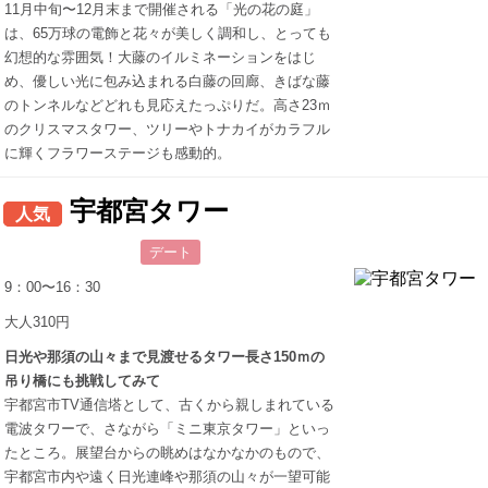
11月中旬〜12月末まで開催される「光の花の庭」
は、65万球の電飾と花々が美しく調和し、とっても
幻想的な雰囲気！大藤のイルミネーションをはじ
め、優しい光に包み込まれる白藤の回廊、きばな藤
のトンネルなどどれも見応えたっぷりだ。高さ23ｍ
のクリスマスタワー、ツリーやトナカイがカラフル
に輝くフラワーステージも感動的。
宇都宮タワー
人気
デート
9：00〜16：30
大人310円
日光や那須の山々まで見渡せるタワー長さ150ｍの
吊り橋にも挑戦してみて
宇都宮市TV通信塔として、古くから親しまれている
電波タワーで、さながら「ミニ東京タワー」といっ
たところ。展望台からの眺めはなかなかのもので、
宇都宮市内や遠く日光連峰や那須の山々が一望可能