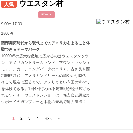
ウエスタン村
人気
デート
9:00〜17:00
1500円
西部開拓時代から現代までのアメリカをまるごと体
験できるテーマパーク
10000坪の広大な敷地に広がるのはウェスタンタウ
ン、アメリカンドリームランド（マウントラッシュ
モア）、ガーデニングパークのエリア。古き良き西
部開拓時代、アメリカンドリームの華やかな時代、
そして現在に至るまで、アメリカという国のすべて
を体験できる。1日4回行われる銃撃戦が繰り広げら
れるワイルドウェスタンショーは、保安官と悪党カ
ウボーイのガンプレーと本物の乗馬で迫力満点！
1
2
3
4
次へ
»