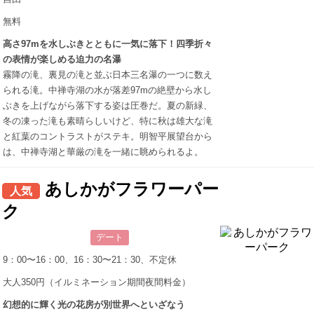
無料
高さ97mを水しぶきとともに一気に落下！四季折々
の表情が楽しめる迫力の名瀑
霧降の滝、裏見の滝と並ぶ日本三名瀑の一つに数え
られる滝。中禅寺湖の水が落差97mの絶壁から水し
ぶきを上げながら落下する姿は圧巻だ。夏の新緑、
冬の凍った滝も素晴らしいけど、特に秋は雄大な滝
と紅葉のコントラストがステキ。明智平展望台から
は、中禅寺湖と華厳の滝を一緒に眺められるよ。
あしかがフラワーパー
人気
ク
デート
9：00〜16：00、16：30〜21：30、不定休
大人350円（イルミネーション期間夜間料金）
幻想的に輝く光の花房が別世界へといざなう