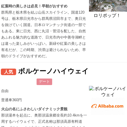
紅葉時の美しさは必見！早朝がおすすめ
群馬県と栃木県を結ぶ山岳スカイライン。国道120
ロリポップ！
号は、栃木県日光市から群馬県沼田市まで、奥日光
を抜けていく国道。日本ロマンチック街道の一部で
もある。東に日光、西に丸沼・菅沼を配した、自然
あふれる魅力的な道路で、日光市内や中善寺湖畔と
は違った楽しみがいっぱい。新緑や紅葉の美しさは
有名だが、この時期、渋滞は避けられないため、早
朝のドライブがおすすめだ。
ボルケーノハイウェイ
人気
デート
自由
普通車360円
火山の名にふさわしいダイナミック景観
那須湯本を起点に、奥那須温泉郷全長約10.4kmを一
周するハイウェイで、正式名称は那須高原有料道