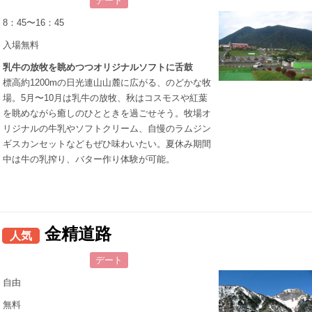
デート
8：45〜16：45
入場無料
乳牛の放牧を眺めつつオリジナルソフトに舌鼓
標高約1200mの日光連山山麓に広がる、のどかな牧
場。5月〜10月は乳牛の放牧、秋はコスモスや紅葉
を眺めながら癒しのひとときを過ごせそう。牧場オ
リジナルの牛乳やソフトクリーム、自慢のラムジン
ギスカンセットなどもぜひ味わいたい。夏休み期間
中は牛の乳搾り、バター作り体験が可能。
金精道路
人気
デート
自由
無料