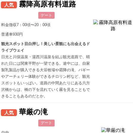
霧降高原有料道路
人気
デート
料金徴収7：00頃〜20：00頃
普通車930円
観光スポット目白押し！美しい景観にも出会えるド
ライブウェイ
日光と川俣温泉・湯西川温泉を結ぶ観光道路で、晴
れた日には関東平野が一望できる。途中には、自家
製乳製品が購入できる大笹牧場や霜降の滝、バギー
やアーチェリー体験ができるチロリン村など、観光
スポットもいっぱい。道路の中間あたりにある六方
沢橋からは、橋の下を流れていく霧を見ることもで
きることもあるのだとか。
華厳の滝
人気
デート
自由