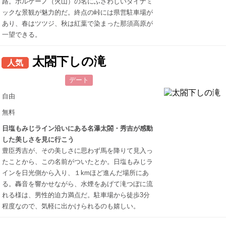
路。ボルケーノ（火山）の名にふさわしいダイナミ
ックな景観が魅力的だ。終点の峠には県営駐車場が
あり、春はツツジ、秋は紅葉で染まった那須高原が
一望できる。
太閤下しの滝
人気
デート
自由
無料
日塩もみじライン沿いにある名瀑太閤・秀吉が感動
した美しさを見に行こう
豊臣秀吉が、その美しさに思わず馬を降りて見入っ
たことから、この名前がついたとか。日塩もみじラ
インを日光側から入り、１kmほど進んだ場所にあ
る。轟音を響かせながら、水煙をあげて滝つぼに流
れる様は、男性的迫力満点だ。駐車場から徒歩3分
程度なので、気軽に出かけられるのも嬉しい。